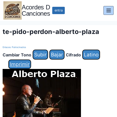
Saltar
Acordes D
al
entra
Canciones
contenido
te-pido-perdon-alberto-plaza
Enlaces Patrocinados
Subir
Bajar
Latino
Cambiar Tono
Cifrado
Imprimir