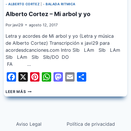
- ALBERTO CORTEZ
|
- BALADA RITMICA
Alberto Cortez – Mi arbol y yo
Por
javi29
agosto 12, 2017
Letra y acordes de Mi arbol y yo (Letra y música
de Alberto Cortez) Transcripción x javi29 para
acordesdcanciones.com Intro SIb LAm SIb LAm
SIb LAm SIb SIb/DO DO
FA …
Facebook
X
Pinterest
WhatsApp
Mastodon
Email
Share
ALBERTO
LEER MÁS
CORTEZ
–
MI
ARBOL
Y
Aviso Legal
Política de privacidad
YO