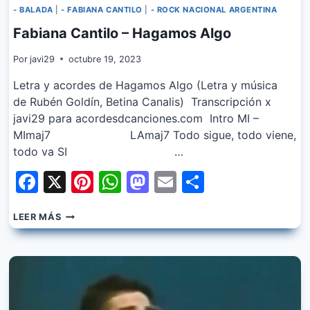
- BALADA
|
- FABIANA CANTILO
|
- ROCK NACIONAL ARGENTINA
Fabiana Cantilo – Hagamos Algo
Por
javi29
octubre 19, 2023
Letra y acordes de Hagamos Algo (Letra y música
de Rubén Goldín, Betina Canalis) Transcripción x
javi29 para acordesdcanciones.com Intro MI –
MImaj7 LAmaj7 Todo sigue, todo viene,
todo va SI …
Facebook
X
Pinterest
WhatsApp
Mastodon
Email
Share
FABIANA
LEER MÁS
CANTILO
–
HAGAMOS
ALGO