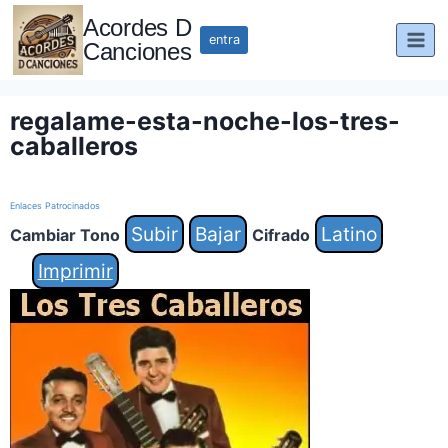
Saltar
Acordes D
al
entra
Canciones
contenido
regalame-esta-noche-los-tres-
caballeros
Enlaces Patrocinados
Subir
Bajar
Latino
Cambiar Tono
Cifrado
Imprimir