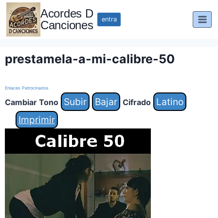
Saltar
Acordes D
al
entra
Canciones
contenido
prestamela-a-mi-calibre-50
Enlaces Patrocinados
Subir
Bajar
Latino
Cambiar Tono
Cifrado
Imprimir