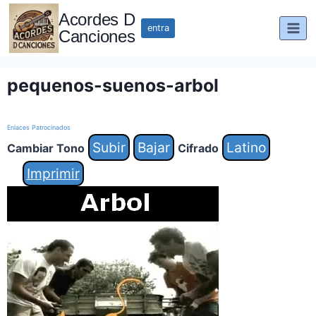
Saltar
Acordes D
al
entra
Canciones
contenido
pequenos-suenos-arbol
Enlaces Patrocinados
Subir
Bajar
Latino
Cambiar Tono
Cifrado
Imprimir