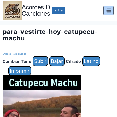
Saltar
Acordes D
al
entra
Canciones
contenido
para-vestirte-hoy-catupecu-
machu
Enlaces Patrocinados
Subir
Bajar
Latino
Cambiar Tono
Cifrado
Imprimir