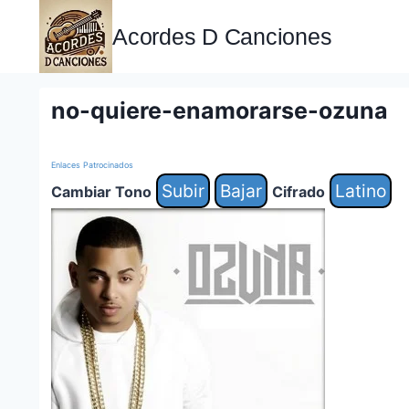
Saltar
al
Acordes D Canciones
contenido
no-quiere-enamorarse-ozuna
Enlaces Patrocinados
Subir
Bajar
Latino
Cambiar Tono
Cifrado