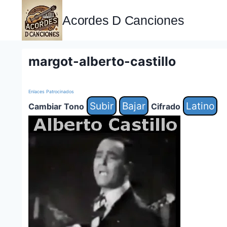
Saltar
al
Acordes D Canciones
contenido
margot-alberto-castillo
Enlaces Patrocinados
Subir
Bajar
Latino
Cambiar Tono
Cifrado