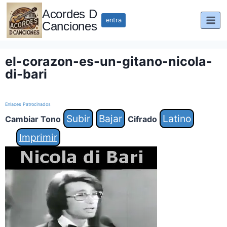
Saltar
Acordes D
al
entra
Canciones
contenido
el-corazon-es-un-gitano-nicola-
di-bari
Enlaces Patrocinados
Subir
Bajar
Latino
Cambiar Tono
Cifrado
Imprimir