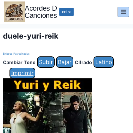
Saltar
Acordes D
al
entra
Canciones
contenido
duele-yuri-reik
Enlaces Patrocinados
Subir
Bajar
Latino
Cambiar Tono
Cifrado
Imprimir