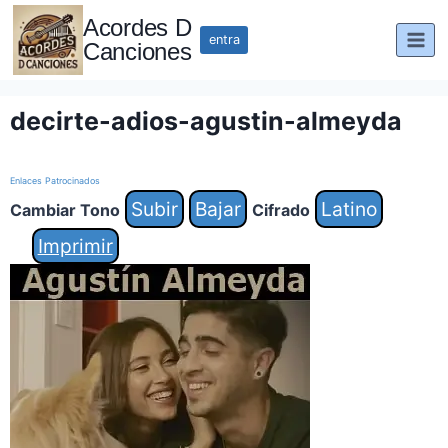
Saltar
Acordes D
al
entra
Canciones
contenido
decirte-adios-agustin-almeyda
Enlaces Patrocinados
Subir
Bajar
Latino
Cambiar Tono
Cifrado
Imprimir