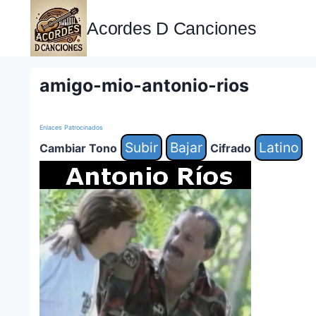
Saltar
al
Acordes D Canciones
contenido
amigo-mio-antonio-rios
Enlaces Patrocinados
Subir
Bajar
Latino
Cambiar Tono
Cifrado