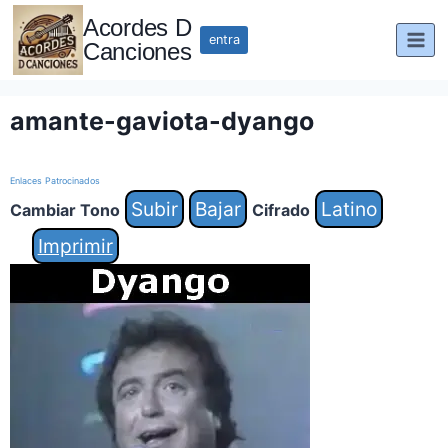
Saltar
Acordes D
al
entra
Canciones
contenido
amante-gaviota-dyango
Enlaces Patrocinados
Subir
Bajar
Latino
Cambiar Tono
Cifrado
Imprimir