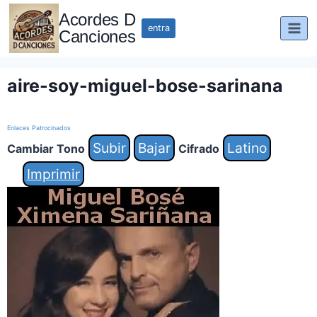
Saltar
Acordes D
al
entra
Canciones
contenido
aire-soy-miguel-bose-sarinana
Enlaces Patrocinados
Subir
Bajar
Latino
Cambiar Tono
Cifrado
Imprimir