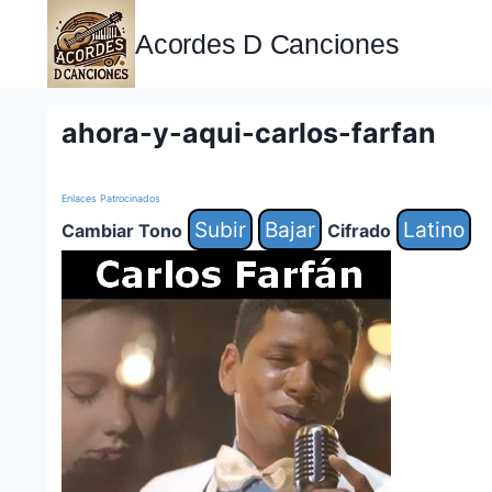
Saltar
al
Acordes D Canciones
contenido
ahora-y-aqui-carlos-farfan
Enlaces Patrocinados
Subir
Bajar
Latino
Cambiar Tono
Cifrado