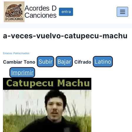
Saltar
Acordes D
al
entra
Canciones
contenido
a-veces-vuelvo-catupecu-machu
Enlaces Patrocinados
Subir
Bajar
Latino
Cambiar Tono
Cifrado
Imprimir